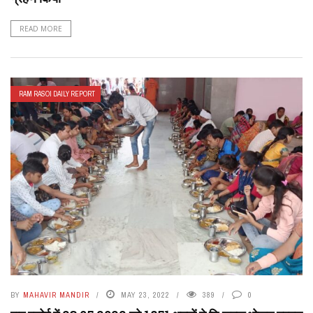
READ MORE
RAM RASOI DAILY REPORT
BY
MAHAVIR MANDIR
MAY 23, 2022
389
0