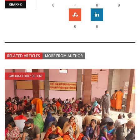
SHARES
+
0
0
0
0
0
RELATED ARTICLES
MORE FROM AUTHOR
RAM RASOI DAILY REPORT