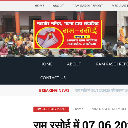
HOME
ABOUT
RAM RASOI REPORT
MEDIA ART
HOME
ABOUT
RAM RASOI REP
CONTACT US
BREAKING NEWS
राम रसोई में 30.11.2025 को 5530 भक्तो
Home
›
RAM RASOI DAILY RE
RAM RASOI DAILY REPORT
राम रसोई में 07.06.20