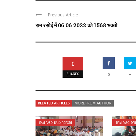
Previous Article
राम रसोई में 06.06.2022 को 1568 भक्तों ...
0
SHARES
+
0
RELATED ARTICLES
MORE FROM AUTHOR
RAM RASOI DAILY REPORT
RAM RASOI DAI