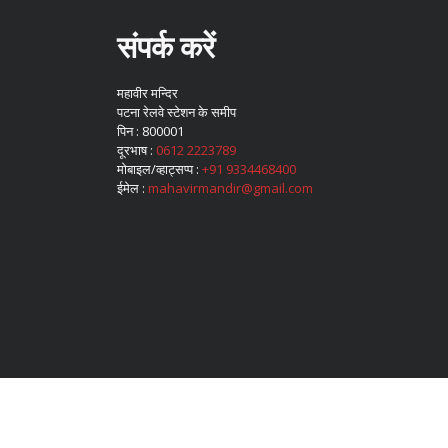
संपर्क करें
महावीर मन्दिर
पटना रेलवे स्टेशन के समीप
पिन : 800001
दूरभाष :
0612 2223789
मोबाइल/व्हाट्सप्प :
+91 9334468400
ईमेल :
mahavirmandir@gmail.com
HOME
ABOUT
RAM RASOI REPORT
MEDIA ARTICLES