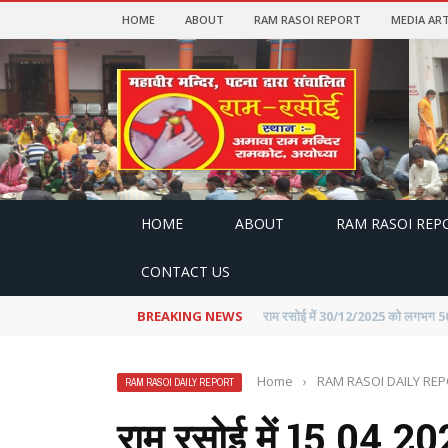
HOME
ABOUT
RAM RASOI REPORT
MEDIA ART
HOME
ABOUT
RAM RASOI REP
CONTACT US
BREAKING NEWS
राम रसोई में 30.11.2025 को 5530 भक्तो
Home
›
RAM RASOI DAILY RE
RAM RASOI DAILY REPORT
राम रसोई में 15.04.20